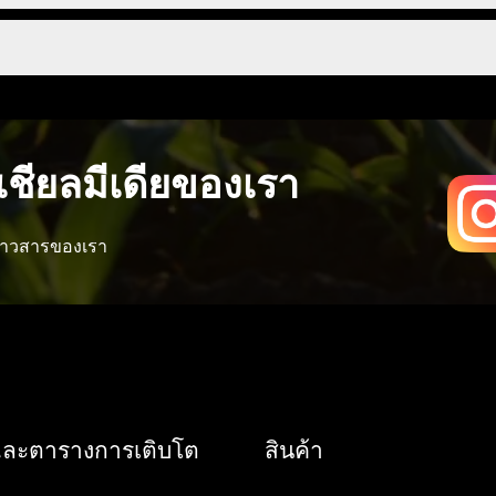
เป็นปฏิกิริยาแรกที่จะปิดปากใบที่ด้านนอกของด้านล่างของใบ
เหมือนเดิม หากเปิดประตูทิ้งไว้เป็นเวลาหนึ่งสัปดาห์ ต้นไม้จะเติ
ดินทางในพืชน้อยลงและแทบไม่ต่ำกว่า 17 ° C อีกต่อไป ฟอสฟอรัสหยุด
พิ่มขึ้นโดยมีเนื้อหาเพียงเล็กน้อย ซึ่งมักเกิดขึ้นในสภาพอากาศที่
ามากก็ดีที่สุดสำหรับปัญหานี้
ลากลางคืนเช่นกันและอุณหภูมิไม่ควรต่ำกว่า 20 ° C ทุกครั้งที่อ
.. หากอุณหภูมิสูงเกินไป เพียงลดอุณหภูมิลงหรือปล่อยให้พืชเย็นลง
ะเหยน้ำมากขึ้น อย่างไรก็ตาม หากไม่สามารถทำได้เนื่องจากอาหาร
า 6.0 แสดงว่าฟอสฟอรัสรวมอยู่ด้วย หากค่า pH ในตัวกลางสูงกว่า 
ะนั้นได้ ทางออกที่ดีที่สุดคือลด Ec ลงครึ่งหนึ่งด้วยความร้อน พืช
่แตกต่างกันทุกประเภทและเกี่ยวข้องกับที่มาของสารอาหาร (ซึ่
ังขึ้นอยู่กับพันธุกรรมของพืชด้วย แน่นอนว่าพืชชนิดหนึ่งมีความ
ความสามารถในการผสมกัน ซัพพลายเออร์อาหารส่วนใหญ่ใช้ฟอสฟอร
ชียลมีเดียของเรา
องการรดน้ำได้ แม้ว่าการดูดซึมธาตุอาหารจะหยุดนิ่งหรือพืชเพียงแค
ดเร็ว ลองนึกถึงการตกผลึก ยิปซั่ม และเปลือกโลกบนสื่อ ข้อบกพร
วงจึงเกิดขึ้นในต้นแม่ เนื่องจากผู้ปลูกใช้กรดไนตริกเป็น pH- คู่แข
ข่าวสารของเรา
้โภชนาการของคู่แข่งรายเดียวกัน
ห็นว่าด้านข้างของใบมักจะม้วนงอที่ด้านบน Metrop Stomata ที่พืช
ำ อย่างไรก็ตาม หากมีสิ่งรบกวนที่ทำให้พืชระเหยน้ำน้อยลง พืชจ
ร ปากใบก็จะยิ่งชิดมากขึ้นเท่านั้น และใบก็จะยิ่งม้วนงอมากขึ้
ื้นต่ำ หรือพัดลมที่วางบนต้นไม้แรงเกินไปอาจทำให้พืชระเหยไปได
รมากไปหรือค่า pH ที่ไม่ถูกต้อง สื่อต้องการชดเชยความไม่สมด
(การไหม้ของใบ) ใบไม้ได้รับความชื้นใหม่เพียงเล็กน้อยหรือไม่มีเล
และตารางการเติบโต
สินค้า
ื่อนที่ขององค์ประกอบ ใบหยิกเป็นเครื่องบ่งชี้ให้ผู้ปลูกดำเนิน