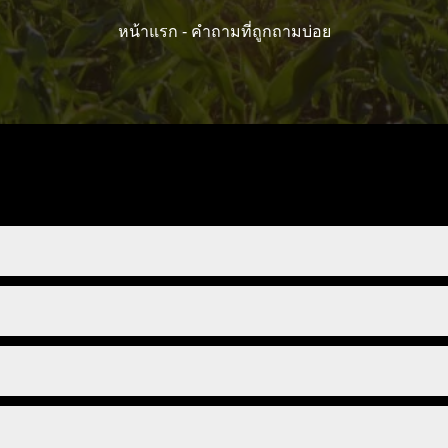
หน้าแรก -
คำถามที่ถูกถามบ่อย
คือการขาดฟอสฟอรัส
วนใหญ่: pH สูงหรือต่ำเกินไป เนื่องจากค่า pH ในตัวกลาง เช่น ลดลง
และการขาดธาตุนี้ส่งผลให้เกิดปฏิกิริยาทางเคมีที่แตกต่างกัน
จากค่า pH ในอุดมคติมากเท่าไร การดูดซึมก็จะยิ่งน้อยลงเท่านั้น 
้มข้นของเกลือในอาหารมีการสะสมมากขึ้น ในระยะยาว ออสโมซิสไม่
็งขึ้น แต่ไม่ต้องการที่จะเติบโต ชาวสวนใช้พลังไปกับอุปกรณ์สกั
รณ์นี้เรียกอีกอย่างว่าการเผาใบไม้ การเตือนครั้งแรกสำหรับใบไ
จะมีรูเล็กเกินไปตรงข้ามกับการสกัดหรือไม่มีการเป่าเลย แต่มีรูเล็