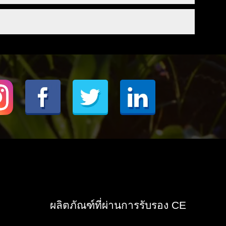
บโตเกือบสองเท่าหลังจากสัปดาห์นี้ เฉพาะความ
นิ่งทำให้เกิดการขาดแคลน พืชจึงเติบโตได้ไม่เกิน
มีอุณหภูมิรอบใบตั้งแต่ 32 ° C ขึ้นไป หรือมี
ุณหภูมิลดลงต่ำกว่าจะหมายถึงการสูญเสียในผลผลิต
มากขึ้นโดยลดค่า Ec เมื่อพืชร้อนเกินไปก็
แห้งเกินไปหรือมีสารอาหารในตัวกลางมากเกินไป
6.5 ฟอสฟอรัสก็แทบจะไม่ถูกบันทึกเลย
จะดื่มและระเหยมากขึ้นเพื่อให้เย็นลงและยังคง
งฟอสฟอรัสทำมาจากอะไร) คุณภาพเป็นตัวกำหนด
อ่อนไหวมากกว่าพืชอีกชนิดหนึ่ง ถ้า pH ดีและ
ัสที่ถูกกว่า ซึ่งหมายความว่าไม่มีความเข้ม
่ต้องการมากกว่าที่เป็นอยู่ พืชก็สามารถเพิ่ม
่องมักจะเสริมด้วยการใช้กรดฟอสฟอริกเป็น pH
่งบางรายทำการตลาดเป็นค่า pH ที่เติบโต สิ่งนี้ไม่
หายใจอยู่ที่ด้านล่างของใบ ปากใบเหล่านี้ต้อง
ะปิดปากใบจำนวนหนึ่งที่ด้านนอกของใบ จะเห็น
น สาเหตุของความผิดพลาดสามารถ:
้มากกว่าที่จะดูดซับได้อีก
ุลของเกลือในพืชและภายนอกพืช (ปานกลาง) โดย
ย และปิดปากใบเพื่อหลีกเลี่ยงการสูญเสียความชื้น
ผลิตภัณฑ์ที่ผ่านการรับรอง CE
การเสมอ