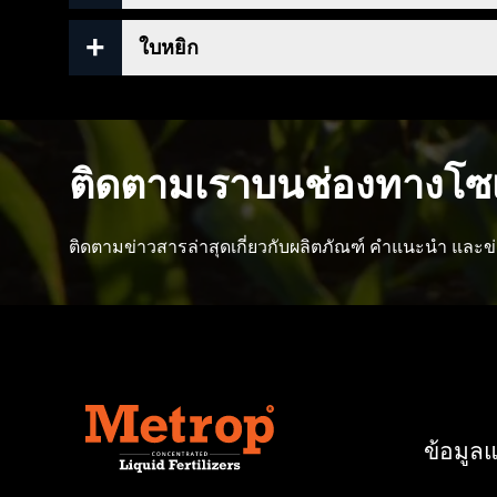
เห็นความแตกต่างของความสมดุลกับตัวกลางและ
ต่ำเกินไป และพืชต้องการอากาศบริสุทธิ์ (CO2) 
เย็น. ที่อุณหภูมิต่ำกว่า 20 ° C ฟอสฟอรัสเ
ขาดแคลนความร้อน ผู้ปลูกบางครั้งพบว่ามีปริมาณเ
ใบหยิก
สามารถในการเป่าที่ถูกต้องหรือรูไอดีที่ใหญ่กว่
17 องศาเซลเซียส หมายเหตุ: พืชก็เติบโตในเว
แสงน้อยมาก พืชเติบโตภายนอกอย่างที่เคยเป็น .
สุดท้าย
ต้องการให้เย็นกว่านี้ พืชทำเช่นนี้โดยการร
พีเอชสูงเกินไป หากค่า pH ในตัวกลางสูงกว่
พืชจะสร้างพื้นผิวเพื่อให้สามารถเย็นลงในลักษณ
ธาตุอาหารพืชไม่ดี ฟอสฟอรัสมีคุณสมบัติที
ได้รับสารอาหารในปริมาณที่เพียงพอ นอกจากนี้ย
ความสามารถในการดูดซับ ความเข้มข้น และ
ติดตามเราบนช่องทางโซเ
Ec ก่อนรดน้ำค่อนข้างต่ำ คุณสามารถเพิ่ม Ec ข
ข้นสูงและสามารถจับกับสารอื่นๆ ได้อย่างรว
ปริมาณได้
เรามักจะเห็นการขาดฟอสฟอรัสด้วย ดังนั้นลำต้นสีม่
ติดตามข่าวสารล่าสุดเกี่ยวกับผลิตภัณฑ์ คำแนะนำ และ
ถูกต้องโดยสมบูรณ์ โดยเฉพาะอย่างยิ่งหากคุณใช
ผู้ปลูกหลายคนมักจะเ
ยอมให้น้ำระเหยเพื่อการดูดซึมสารอาหารและน้
ขอบใบม้วนงอเล็กน้อย ยิ่งมีการรบกวนมากเท่าไ
ใต้ใบระเหยมากเกินไป หากใช้ความร้อน ความช
มีเกลือมากเกินไปในตัวกลางโดยการให้อาหา
กักเก็บน้ำ หรือแม้แต่ถอนเกลือออกจากใบไม้ 
ใหม่
ข้อมูล
การขาดอากาศในตัวกลางเป็นอุปสรรคต่อการเคล