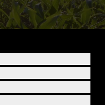
ต่ำกว่า 5.2 หรือสูงกว่า 6.0 พืชจึงไม่สามารถ
ของไนโตรเจนในพืช
พืชจะขาดและมีสีอ่อนลง อย่างไรก็ตาม ในช่วงเวลา
สมดุลมากเกินไป ซึ่งจะได้รับการชดเชยโดยการ
ดและระบายอากาศ แต่บางครั้งลืมไปว่าสิ่งที่
หม้มักจะม้วนงอหรือขอบใบเหลือง พืชสังเกต
กๆ อยู่ข้างใต้ ด้วยวิธีนี้ คุณจะสร้างแรงกดดัน