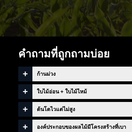
คำถามที่ถูกถามบ่อย
ก้านม่วง
ผู้ปลูกมักเห็นก้านใบสีม่วงบนพืช
ใบไม้อ่อน + ใบไม้ไหม้
ลำต้นสีม่วงเหล่านี้เกิดจากสิ่งเดียวเท่านั้น นั่น
ใบที่ไหม้และสีอ่อนลงเป็นปัญหาทั่วไป สาเหตุส่
ต้นโตไวแต่ไม่สูง
ฟอสฟอรัสเป็นส่วนประกอบสำคัญอันดับสองของพืช 
ดูดซับเกลือหลายชนิดได้อีกต่อไป ยิ่งเบี่ยงเบน
นี้ ผู้คนได้รับการให้อาหาร เพื่อให้ความเข
ปัญหาทั่วไปของการเพาะปลูกในร่มคือ ชุดผลจะแข
องค์ประกอบของผลไม้มีโครงสร้างที่เบา
ดึงน้ำออกจากใบกลับเข้าไปในตัวกลาง ปรากฏกา
สาเหตุของการขาดฟอสฟอรัสสามารถ:
ออกไปก็ต้องเข้ามาอีกเช่นกัน โดยปกติแล้วพวกมัน