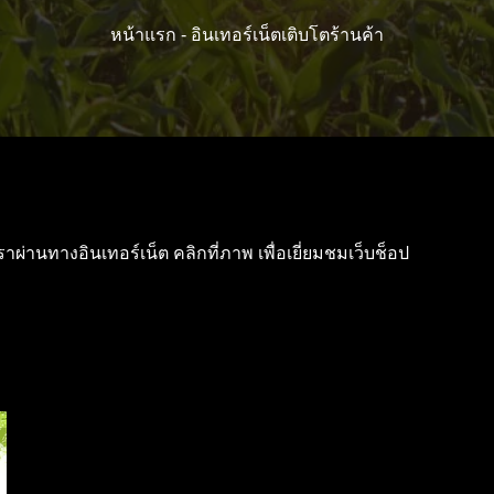
หน้าแรก -
อินเทอร์เน็ตเติบโตร้านค้า
่านทางอินเทอร์เน็ต คลิกที่ภาพ เพื่อเยี่ยมชมเว็บช็อป