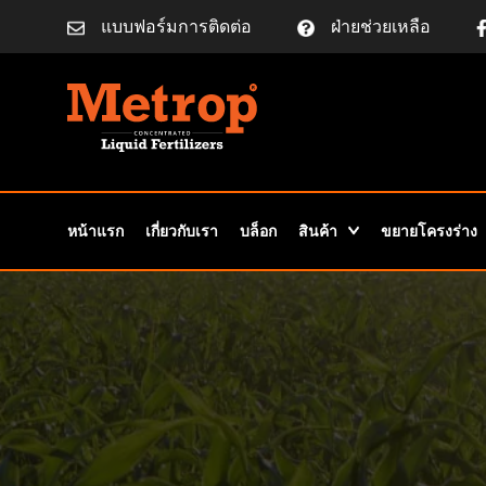
แบบฟอร์มการติดต่อ
ฝ่ายช่วยเหลือ
หน้าแรก
เกี่ยวกับเรา
บล็อก
สินค้า
ขยายโครงร่าง