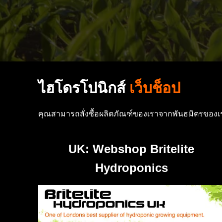
ไฮโดรโปนิกส์
เว็บช็อป
คุณสามารถสั่งซื้อผลิตภัณฑ์ของเราจากพันธมิตรของเราผ
UK: Webshop Britelite
Hydroponics